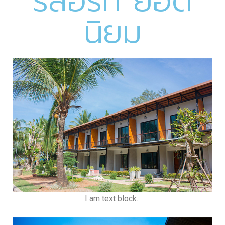
รีสอร์ท ยอด
นิยม
I am text block.