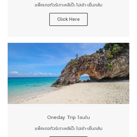
แพ็คเกจทัวร์เกาะหลีเป๊ะ ไปเช้า-เย็นกลับ
Click Here
Oneday Trip โซนใน
แพ็คเกจทัวร์เกาะหลีเป๊ะ ไปเช้า-เย็นกลับ