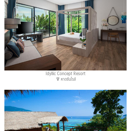
Idyllic Concept Resort
∇
หาดซันไรส์