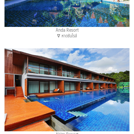
Anda Resort
∇
หาดซันไรส์