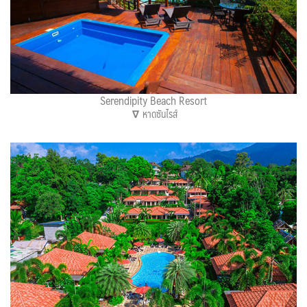
Serendipity Beach Resort
∇
หาดซันไรส์