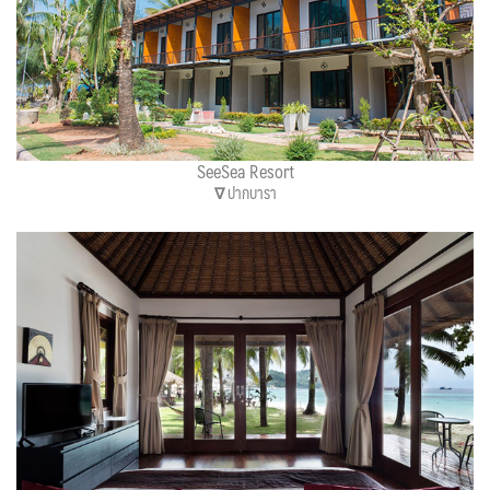
SeeSea Resort
∇
ปากบารา