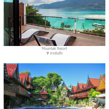
Mountain Resort
∇
หาดซันเซ็ต